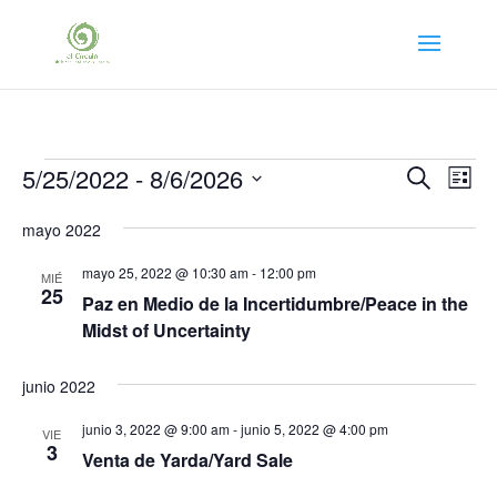
Eventos
Búsqu
Na
5/25/2022
 - 
8/6/2026
Buscar
Lista
de
y
Seleccionar
vis
navega
mayo 2022
fecha.
de
de
Eve
mayo 25, 2022 @ 10:30 am
-
12:00 pm
MIÉ
vistas
25
Paz en Medio de la Incertidumbre/Peace in the
de
Midst of Uncertainty
Evento
junio 2022
junio 3, 2022 @ 9:00 am
-
junio 5, 2022 @ 4:00 pm
VIE
3
Venta de Yarda/Yard Sale